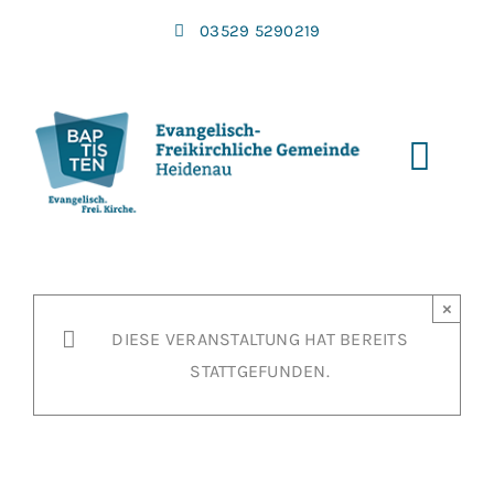
Zum
03529 5290219
Inhalt
springen
Toggl
Navi
×
DIESE VERANSTALTUNG HAT BEREITS
STATTGEFUNDEN.