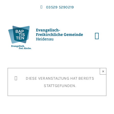
Zum
03529 5290219
Inhalt
springen
Toggl
Navi
×
DIESE VERANSTALTUNG HAT BEREITS
STATTGEFUNDEN.