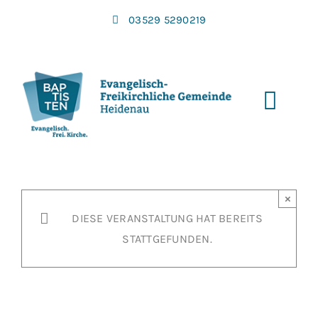
Zum
03529 5290219
Inhalt
springen
Toggl
Navi
×
DIESE VERANSTALTUNG HAT BEREITS
STATTGEFUNDEN.