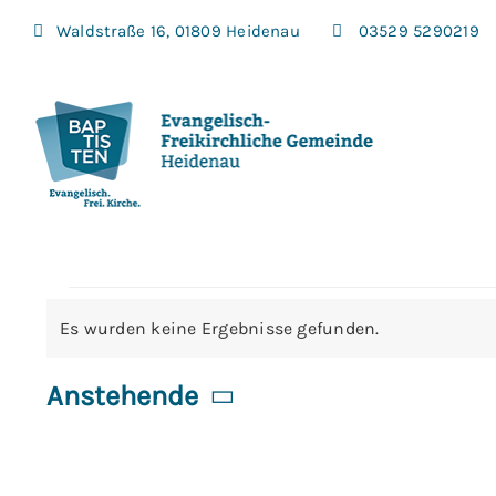
Zum
Waldstraße 16, 01809 Heidenau
03529 5290219
Inhalt
springen
Veranstaltu
Es wurden keine Ergebnisse gefunden.
Hinweis
Anstehende
Datum
wählen.