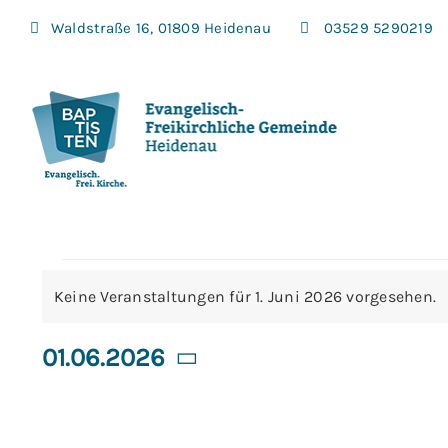
Zum
Waldstraße 16, 01809 Heidenau
03529 5290219
Inhalt
springen
Veranstaltu
Keine Veranstaltungen für 1. Juni 2026 vorgesehen.
Hinweis
für
01.06.2026
Datum
wählen.
1.