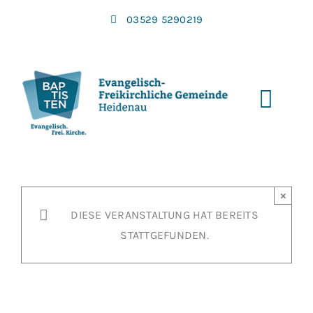
Zum
03529 5290219
Inhalt
springen
Toggl
Navi
×
DIESE VERANSTALTUNG HAT BEREITS
STATTGEFUNDEN.