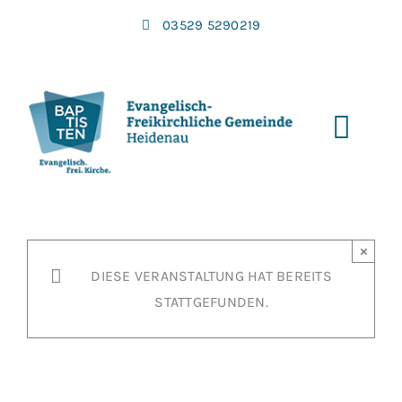
Zum
03529 5290219
Inhalt
springen
Toggl
Navi
×
DIESE VERANSTALTUNG HAT BEREITS
STATTGEFUNDEN.