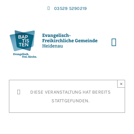
Zum
03529 5290219
Inhalt
springen
Toggl
Navi
×
DIESE VERANSTALTUNG HAT BEREITS
STATTGEFUNDEN.