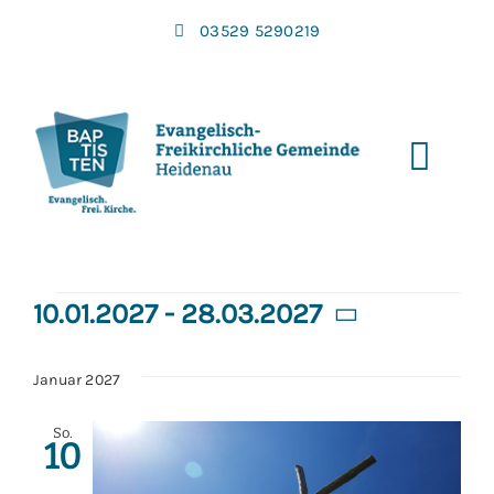
Zum
03529 5290219
Inhalt
springen
Toggl
Navi
Veranstaltun
10.01.2027
 - 
28.03.2027
Datum
wählen.
Januar 2027
So.
10