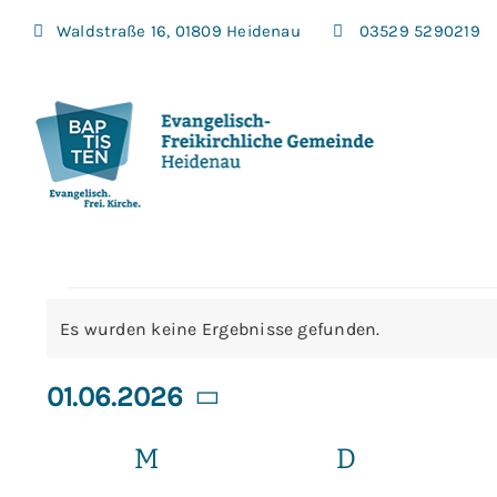
Zum
Waldstraße 16, 01809 Heidenau
03529 5290219
Inhalt
springen
Veranstaltu
Es wurden keine Ergebnisse gefunden.
Hinweis
01.06.2026
Datum
Kalender
wählen.
M
MONTAG
D
DIENSTAG