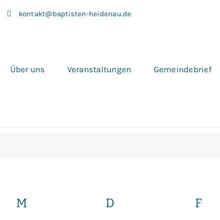
kontakt@baptisten-heidenau.de
Über uns
Veranstaltungen
Gemeindebrief
ngen
M
MITTWOCH
D
DONNERSTAG
F
FR