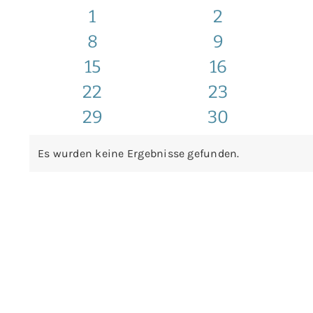
von
0
0
1
2
Veranstaltungen
0
0
8
9
Veranstaltungen
Veranstaltu
0
0
15
16
Veranstaltungen
Veranstaltu
0
0
22
23
Veranstaltungen
Veranstaltu
0
0
29
30
Veranstaltungen
Veranstaltu
Veranstaltungen
Veranstaltu
Es wurden keine Ergebnisse gefunden.
Hinweis