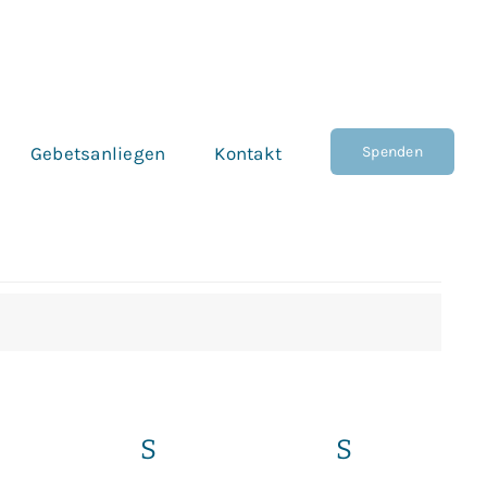
Spenden
Gebetsanliegen
Kontakt
EITAG
S
SAMSTAG
S
SONNTAG