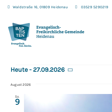
Zum
Waldstraße 16, 01809 Heidenau
03529 5290219
Inhalt
springen
Veranstaltu
Heute
 - 
27.09.2026
Datum
wählen.
August 2026
So.
9