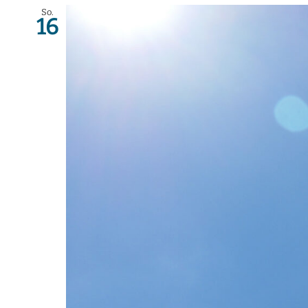
So.
16